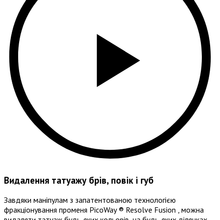
Видалення татуажу брів, повік і губ
Завдяки маніпулам з запатентованою технологією
фракціонування променя PicoWay ® Resolve Fusion , можна
видаляти татуаж будь-яких кольорів, на будь-яких ділянках,