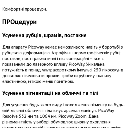
Комфортні процедури.
ПРОцедури
Усунення рубців, шрамів, постакне
Для апарату Picoway немає неможливого навіть у боротьбі з
рубцевою деформацією. Атрофічні і нормотрофіческіе рубці:
постакне, посттравматичні і післяопераційні – все є
показанням до лазерного впливу PicoWay. Унікальна
потужність в понад ультракороткому імпульсі 250 пікосекунд,
дозволяє нівелювати прояви, зробити рубцеву тканину
еластичною, м’якою менш помітною.
Усунення пігментації на обличчі та тілі
Для усунення будь-якого виду і походження пігменту на будь-
якій ділянці обличчя і тіла існує арсенал маніпул: PicoWay
Resolve 532 нм та 1064 нм, Picoway Zoom. Дана
різноманітність у виборі обумовлює ширину охоплення
пігментних патологій і спектр колірної гами внесених в шкіру