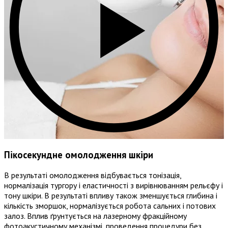
Пікосекундне омолодження шкіри
В результаті омолодження відбувається тонізація,
нормалізація тургору і еластичності з вирівнюванням рельєфу і
тону шкіри. В результаті впливу також зменшується глибина і
кількість зморшок, нормалізується робота сальних і потових
залоз. Вплив ґрунтується на лазерному фракційному
фотоакустичному механізмі, проведення процедури без