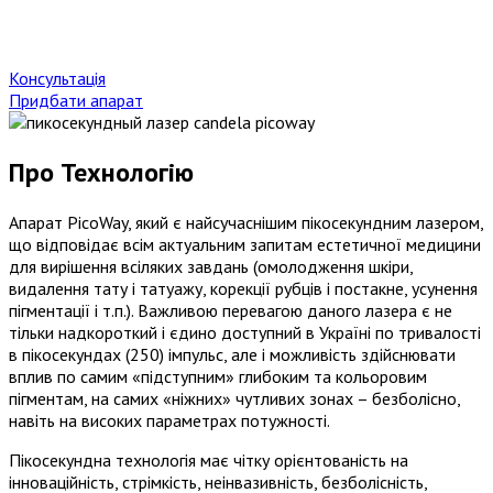
Консультація
Придбати апарат
Про Технологію
Апарат PicoWay, який є найсучаснішим пікосекундним лазером,
що відповідає всім актуальним запитам естетичної медицини
для вирішення всіляких завдань (омолодження шкіри,
видалення тату і татуажу, корекції рубців і постакне, усунення
пігментації і т.п.). Важливою перевагою даного лазера є не
тільки надкороткий і єдино доступний в Україні по тривалості
в пікосекундах (250) імпульс, але і можливість здійснювати
вплив по самим «підступним» глибоким та кольоровим
пігментам, на самих «ніжних» чутливих зонах – безболісно,
навіть на високих параметрах потужності.
Пікосекундна технологія має чітку орієнтованість на
інноваційність, стрімкість, неінвазивність, безболісність,