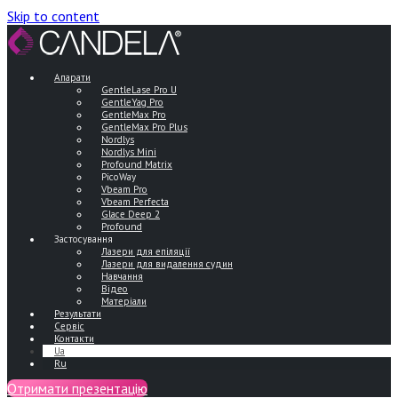
Skip to content
Апарати
GentleLase Pro U
GentleYag Pro
GentleMax Pro
GentleMax Pro Plus
Nordlys
Nordlys Mini
Profound Matrix
PicoWay
Vbeam Pro
Vbeam Perfecta
Glace Deep 2
Profound
Застосування
Лазери для епіляції
Лазери для видалення судин
Навчання
Відео
Матеріали
Результати
Сервіс
Контакти
Ua
Ru
Отримати презентацію