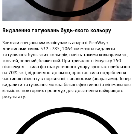
Видалення татуювань будь-якого кольору
Завдяки спеціальним маніпулам в апараті PicoWay з
довжинами хвиль 532 і 785, 1064 нм можна видаляти
татуювання будь-яких кольорів, навіть такими кольорами як,
жовтий, зелений, блакитний. При тривалості імпульсу 250
пікосекунд – сила фотоакустичного удару зростає приблизно
на 70%, як і, відповідно до цього, зростає сила подрібнення
частинок пігменту в порівнянні з аналогами (апаратами). Тепер
видалити татуювання можна більш ефективно і з мінімальною
кількістю повторних процедур для досягнення найкращого
результату.