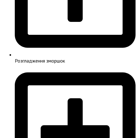
Розгладження зморшок