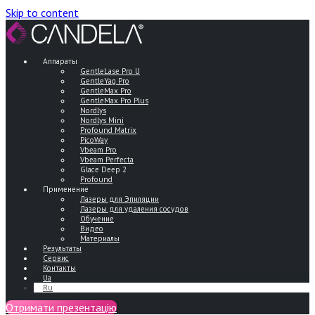
Skip to content
Аппараты
GentleLase Pro U
GentleYag Pro
GentleMax Pro
GentleMax Pro Plus
Nordlys
Nordlys Mini
Profound Matrix
PicoWay
Vbeam Pro
Vbeam Perfecta
Glace Deep 2
Profound
Применение
Лазеры для Эпиляции
Лазеры для удаления сосудов
Обучение
Видео
Материалы
Результаты
Сервис
Контакты
Ua
Ru
Отримати презентацію