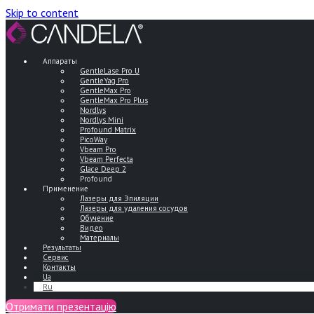
Skip to content
Аппараты
GentleLase Pro U
GentleYag Pro
GentleMax Pro
GentleMax Pro Plus
Nordlys
Nordlys Mini
Profound Matrix
PicoWay
Vbeam Pro
Vbeam Perfecta
Glace Deep 2
Profound
Применение
Лазеры для Эпиляции
Лазеры для удаления сосудов
Обучение
Видео
Материалы
Результаты
Сервис
Контакты
Ua
Ru
Отримати презентацію