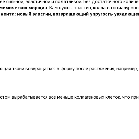
я ее сильной, эластичной и податливой. Без достаточного коли
 мимических морщин
. Вам нужны
эластин, коллаген и гиалурон
онента: новый эластин, возвращающий упругость увядающей
ющая ткани возвращаться в форму после растяжения, например,
растом вырабатывается все меньше коллагеновых клеток, что пр