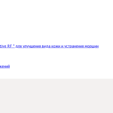
ative RF * для улучшения вида кожи и устранения морщин
жений