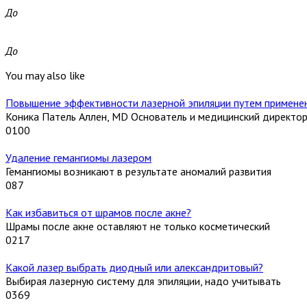
До
До
You may also like
Повышение эффективности лазерной эпиляции путем применен
Коника Патель Аллен, MD Основатель и медицинский директо
0
100
Удаление гемангиомы лазером
Гемангиомы возникают в результате аномалий развития
0
87
Как избавиться от шрамов после акне?
Шрамы после акне оставляют не только косметический
0
217
Какой лазер выбрать диодный или александритовый?
Выбирая лазерную систему для эпиляции, надо учитывать
0
369