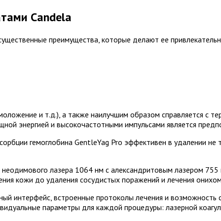
тами Candela
 существенные преимущества, которые делают ее привлекательн
оложение и т.д.), а также наилучшим образом справляется с те
ощной энергией и высокочастотными импульсами является предп
сорбции гемоглобина GentleYag Pro эффективен в удалении не т
 неодимового лазера 1064 нм с александритовым лазером 755 
ния кожи до удаления сосудистых поражений и лечения онихом
ный интерфейс, встроенные протоколы лечения и возможность 
дуальные параметры для каждой процедуры: лазерной коагуляц