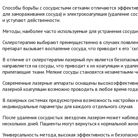
Способы борьбы с сосудистыми сетками отличаются эффективн
для замораживания сосуда) и электрокоагуляция (удаление с
и уступают действенности.
Методы, наиболее часто используемые для устранения сосуди
Склеротерапию выбирают преимущественно в случаях появления
препарат вызывает воспаление сосуда, что приводит к его “ск
В отличие от склеротерапии лазерный луч является безопасн
направляется на сосуды, что приводит к их коагуляции и удал
прилегающие ткани. Мелкие сосуды становятся незаметными че
Современные лазерные аппараты оснащены высокоэффективны
лазерной коагуляции возможно проводить в любое время года
В лазерных системах предусмотрена возможность настройки ин
индивидуальные параметры для каждого отдельного случая.
После удаления сосудистых звездочек лазером может наблюда
нескольких дней. Пациенты могут вернуться к нормальной жиз
Универсальность метода, высокая эффективность и безопасно