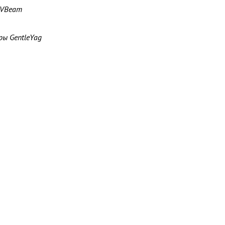
 VBeam
ры GentleYag