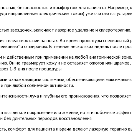
остью, безопасностью и комфортом для пациента. Например, к
осуда направленным электрическим током) уже считаются уста
стых звездочек, включают лазерное удаление и склеротерапию.
 телеангиэктазии на ногах. Во время процедуры специальный р
леиванию” и отмиранию. В течение нескольких недель после про
ым и действенным при применении на любой анатомической зоне
ению. Он не травмирует кожу и не оставляет ожогов или шрамов,
рез 1-3 дня после процедуры.
ми охлаждающими системами, обеспечивающими максимальный 
 и при любой солнечной активности.
тенсивности луча и глубины его проникновения, что позволяет
ться легкое покраснение или жжение, но эти побочные эффект
ни без длительных периодов восстановления.
сть, комфорт для пациента и врача делают лазерную терапию в