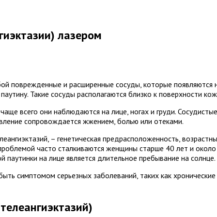
гиэктазии) лазером
обой поврежденные и расширенные сосуды, которые появляются 
аутину. Такие сосуды располагаются близко к поверхности кож
о чаще всего они наблюдаются на лице, ногах и груди. Сосудис
явление сопровождается жжением, болью или отеками.
еангиэктазий, – генетическая предрасположенность, возрастны
 проблемой часто сталкиваются женщины старше 40 лет и окол
й паутинки на лице является длительное пребывание на солнце.
ыть симптомом серьезных заболеваний, таких как хронические 
(телеангиэктазий)