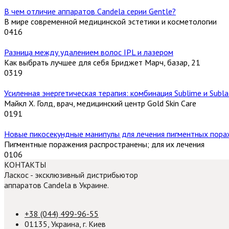
В чем отличие аппаратов Candela серии Gentle?
В мире современной медицинской эстетики и косметологии
0
416
Разница между удалением волос IPL и лазером
Как выбрать лучшее для себя Бриджет Марч, базар, 21
0
319
Усиленная энергетическая терапия: комбинация Sublime и Subl
Майкл Х. Голд, врач, медицинский центр Gold Skin Care
0
191
Новые пикосекундные манипулы для лечения пигментных пора
Пигментные поражения распространены; для их лечения
0
106
КОНТАКТЫ
Ласкос - эксклюзивный дистрибьютор
аппаратов Candela в Украине.
+38 (044) 499-96-55
01135, Украина, г. Киев