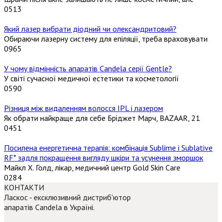
0
513
Який лазер вибрати діодний чи олександритовий?
Обираючи лазерну систему для епіляції, треба враховувати
0
965
У чому відмінність апаратів Candela серії Gentle?
У світі сучасної медичної естетики та косметології
0
590
Різниця між видаленням волосся IPL і лазером
Як обрати найкраще для себе Бріджет Марч, BAZAAR, 21
0
451
Посилена енергетична терапія: комбінація Sublime і Sublative
RF* задля покращення вигляду шкіри та усунення зморшок
Майкл Х. Голд, лікар, медичний центр Gold Skin Care
0
284
КОНТАКТИ
Ласкос - ексклюзивний дистриб'ютор
апаратів Candela в Україні.