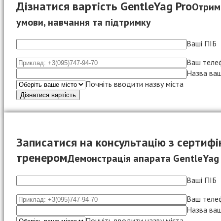
Дізнатися вартість GentleYag Pro
Отрим
умови, навчання та підтримку
Ваші ПІБ
Ваш теле
Назва ваш
Почніть вводити назву міста
Записатися на консультацію з сертиф
тренером
Демонстрація апарата GentleYag 
Ваші ПІБ
Ваш теле
Назва ваш
Почніть вводити назву міста