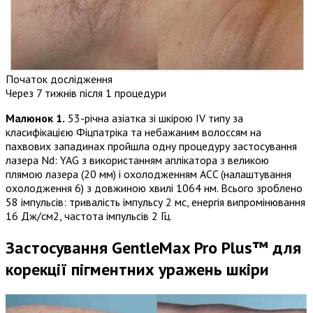
Початок дослідження
Через 7 тижнів після 1 процедури
Малюнок 1.
53-річна азіатка зі шкірою IV типу за
класифікацією Фіцпатріка та небажаним волоссям на
пахвових западинах пройшла одну процедуру застосування
лазера Nd: YAG з використанням аплікатора з великою
плямою лазера (20 мм) і охолодженням ACC (налаштування
охолодження 6) з довжиною хвилі 1064 нм. Всього зроблено
58 імпульсів: тривалість імпульсу 2 мс, енергія випромінювання
16 Дж/см2, частота імпульсів 2 Гц.
Застосування GentleMax Pro Plus™ для
корекції пігментних уражень шкіри