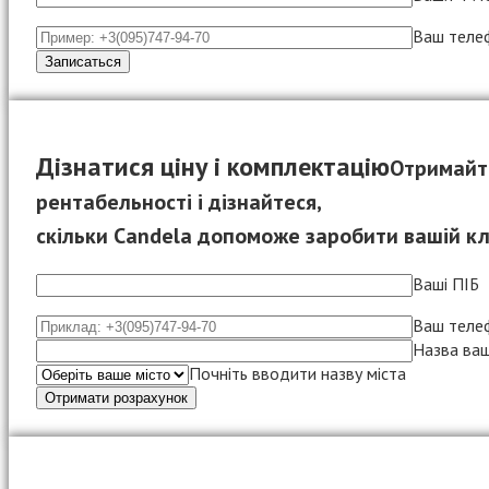
Ваш теле
Дізнатися ціну і комплектацію
Отримайт
рентабельності і дізнайтеся,
скільки Candela допоможе заробити вашій клі
Ваші ПІБ
Ваш теле
Назва ваш
Почніть вводити назву міста