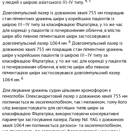
4, 5
у людей з шкірою азіатського III-IV типу.
Довгоімпульсний лазер із довжиною хвилі 755 нм покращив
стан пігментних уражень шкіри у корейських пацієнтів із
шкірою III–IV типу за класифікацією Фіцпатріка, у то же час
для корекції у пацієнтів із почервонінням обличчя, в’ялістю
шкіри або певною пігментацією шкіри застосовувався
6
довгоімпульсний лазер 1064 нм.
Довгоімпульсний лазер із
довжиною хвилі 755 нм покращив стан пігментних уражень
шкіри у корейських пацієнтів із шкірою III–IV типу за
класифікацією Фіцпатріка, у то же час для корекції у пацієнтів
із почервонінням обличчя, в’ялістю шкіри або певною
пігментацією шкіри застосовувався довгоімпульсний лазер
6
1064 нм.
Для лікування уражень судин цільовим хромофором є
гемоглобін. Олександритовий лазер з довжиною хвилі 755 нм
поглинається як оксигемоглобіном, так і меланіном, тому його
слід використовувати для світліших типів шкіри за
класифікацією Фіцпатріка, використовуючи консервативні
параметри застосування лазера. Лазер Nd: YAG з довжиною
хвилі 1064 нм поглинається дезокси- та оксигемоглобіном,
що призводить до селективної фотокоагуляції у венулах і