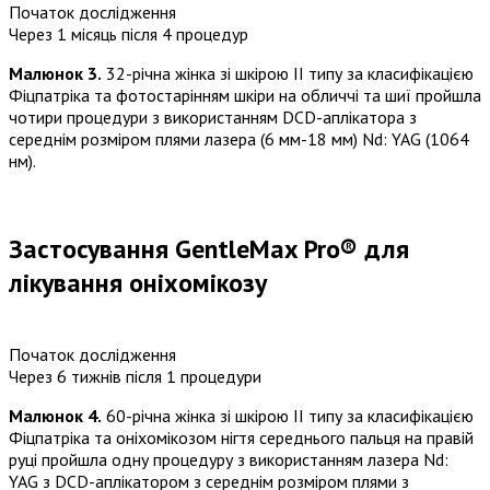
Початок дослідження
Через 1 місяць після 4 процедур
Малюнок 3.
32-річна жінка зі шкірою II типу за класифікацією
Фіцпатріка та фотостарінням шкіри на обличчі та шиї пройшла
чотири процедури з використанням DCD-аплікатора з
середнім розміром плями лазера (6 мм-18 мм) Nd: YAG (1064
нм).
Застосування GentleMax Pro® для
лікування оніхомікозу
Початок дослідження
Через 6 тижнів після 1 процедури
Малюнок 4.
60-річна жінка зі шкірою II типу за класифікацією
Фіцпатріка та оніхомікозом нігтя середнього пальця на правій
руці пройшла одну процедуру з використанням лазера Nd:
YAG з DCD-аплікатором з середнім розміром плями з