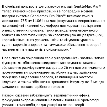
В сімействі пристроїв для лазерної епіляції GentleMax Pro®
тепер з’явився новий пристрій. Як і в попередній моделі,
лазерна система GentleMax Pro Plus™ включає хвилі з
довжиною 755 нм і 1064 нм для фокусування випромінювання
на специфічні тканинні хромофори для корекції та лікування
різних клінічних показань, таких як видалення небажаного
волосся на всіх типах шкіри за класифікацією Фіцпатріка (I-VI),
корекція пігментних уражень шкіри та лікування уражень
судин, корекція зморшок та тимчасове збільшення прозорої
частини нігтів у пацієнтів з оніхомікозом. *
Нова система покращила свою універсальність завдяки таким
функціям, як збільшення швидкості застосування завдяки
збільшенню розміру плями лазера до 26 мм для оптимального
проникнення випромінювання вглибину під час здійснення
процедур з видалення волосся, та підвищення частоти
імпульсів, а також збільшення тривалості імпульсу до 2 мс для
видалення тонкого, дрібного волосся.
Лазерні системи забезпечують терапевтичний ефект,
фокусуючи випромінювання на певній тканинній хромофорі
(меланін, гемоглобін, вода) у шкірі на основі теорії