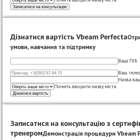
Дізнатися вартість Vbeam Perfecta
Отр
умови, навчання та підтримку
Ваші ПІБ
Ваш теле
Назва ваш
Почніть вводити назву міста
Записатися на консультацію з сертиф
тренером
Демонстрація процедури Vbeam P