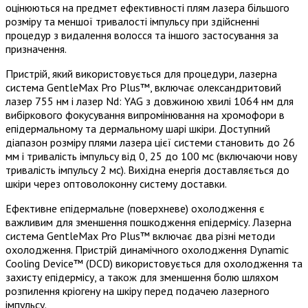
оцінюються на предмет ефективності плям лазера більшого
розміру та меншої тривалості імпульсу при здійсненні
процедур з видалення волосся та іншого застосування за
призначення.
Пристрій, який використовується для процедури, лазерна
система GentleMax Pro Plus™, включає олександритовий
лазер 755 нм і лазер Nd: YAG з довжиною хвилі 1064 нм для
вибіркового фокусування випромінювання на хромофори в
епідермальному та дермальному шарі шкіри. Доступний
діапазон розміру плями лазера цієї системи становить до 26
мм і тривалість імпульсу від 0, 25 до 100 мс (включаючи нову
тривалість імпульсу 2 мс). Вихідна енергія доставляється до
шкіри через оптоволоконну систему доставки.
Ефективне епідермальне (поверхневе) охолодження є
важливим для зменшення пошкодження епідермісу. Лазерна
система GentleMax Pro Plus™ включає два різні методи
охолодження. Пристрій динамічного охолодження Dynamic
Cooling Device™ (DCD) використовується для охолодження та
захисту епідермісу, а також для зменшення болю шляхом
розпилення кріогену на шкіру перед подачею лазерного
імпульсу.