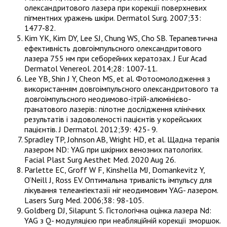
олександритового лазера при корекції поверхневих
пігментних уражень шкіри. Dermatol Surg. 2007;33:
1477-82.
Kim YK, Kim DY, Lee SJ, Chung WS, Cho SB. Терапевтична
ефективність довгоімпульсного олександритового
лазера 755 нм при себорейних кератозах. J Eur Acad
Dermatol Venereol. 2014;28: 1007-11.
Lee YB, Shin J Y, Cheon MS, et al. Фотоомолодження з
використанням довгоімпульсного олександритового та
довгоімпульсного неодимово-ітрій-алюмінієво-
гранатового лазерів: пілотне дослідження клінічних
результатів і задоволеності пацієнтів у корейських
пацієнтів. J Dermatol. 2012;39: 425- 9.
Spradley TP, Johnson AB, Wright HD, et al. Щадна терапія
лазером ND: YAG при шкірних венозних патологіях.
Facial Plast Surg Aesthet Med. 2020 Aug 26.
Parlette EC, Groff W F, Kinshella MJ, Domankevitz Y,
O’Neill J, Ross EV. Оптимальна тривалість імпульсу для
лікування телеангіектазії ніг неодимовим YAG- лазером.
Lasers Surg Med. 2006;38: 98-105.
Goldberg DJ, Silapunt S. Гістологічна оцінка лазера Nd:
YAG з Q- модуляцією при неабляційній корекції зморшок.