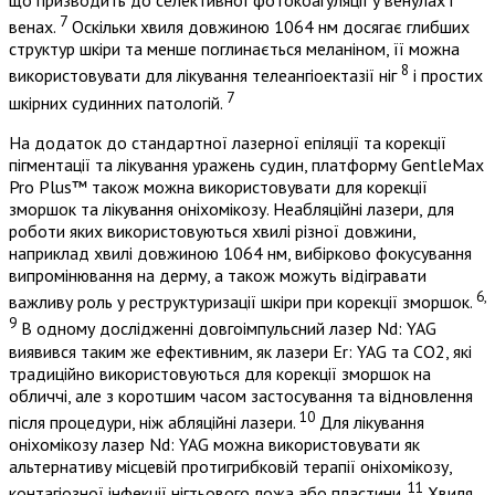
7
венах.
Оскільки хвиля довжиною 1064 нм досягає глибших
структур шкіри та менше поглинається меланіном, її можна
8
використовувати для лікування телеангіоектазії ніг
і простих
7
шкірних судинних патологій.
На додаток до стандартної лазерної епіляції та корекції
пігментації та лікування уражень судин, платформу GentleMax
Pro Plus™ також можна використовувати для корекції
зморшок та лікування оніхомікозу. Неабляційні лазери, для
роботи яких використовуються хвилі різної довжини,
наприклад хвилі довжиною 1064 нм, вибірково фокусування
випромінювання на дерму, а також можуть відігравати
6,
важливу роль у реструктуризації шкіри при корекції зморшок.
9
В одному дослідженні довгоімпульсний лазер Nd: YAG
виявився таким же ефективним, як лазери Er: YAG та CO2, які
традиційно використовуються для корекції зморшок на
обличчі, але з коротшим часом застосування та відновлення
10
після процедури, ніж абляційні лазери.
Для лікування
оніхомікозу лазер Nd: YAG можна використовувати як
альтернативу місцевій протигрибковій терапії оніхомікозу,
11
контагіозної інфекції нігтьового ложа або пластини.
Хвиля