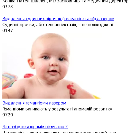
Коніка Пател Шаллен, MD Засновниця та медичний директор
0
378
Видалення судинних зірочок (телеангіектазій) лазером
Судинні зірочки, або телеангіектазія, – це пошкоджені
0
147
Видалення гемангіоми лазером
Гемангіоми виникають у результаті аномалій розвитку
0
720
Як позбутися шрамів після акне?
Шрами після акне залишають не лише косметичний, але