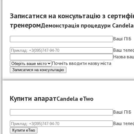
Записатися на консультацію з сертиф
тренером
Демонстрація процедури Candela
Ваші ПІБ
Ваш теле
Назва ваш
Почніть вводити назву міста
Купити апарат
Candela eTwo
Ваші ПІБ
Ваш теле