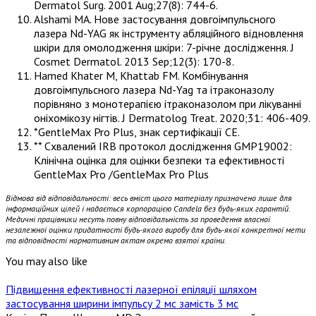
Dermatol Surg. 2001 Aug;27(8): 744-6.
Alshami MA. Нове застосування довгоімпульсного
лазера Nd-YAG як інструменту абляційного відновлення
шкіри для омолодження шкіри: 7-річне дослідження. J
Cosmet Dermatol. 2013 Sep;12(3): 170-8.
Hamed Khater M, Khattab FM. Комбінування
довгоімпульсного лазера Nd-Yag та ітраконазолу
порівняно з монотерапією ітраконазолом при лікуванні
оніхомікозу нігтів. J Dermatolog Treat. 2020;31: 406-409.
*GentleMax Pro Plus, знак сертифікації CE.
** Схвалений IRB протокол дослідження GMP19002:
Клінічна оцінка для оцінки безпеки та ефективності
GentleMax Pro /GentleMax Pro Plus
Відмова від відповідальності: весь вміст цього матеріалу призначено лише для
інформаційних цілей і надається корпорацією Candela без будь-яких гарантій.
Медичні працівники несуть повну відповідальність за проведення власної
незалежної оцінки придатності будь-якого виробу для будь-якої конкретної мети
та відповідності нормативним актам окремо взятої країни.
You may also like
Підвищення ефективності лазерної епіляції шляхом
застосування ширини імпульсу 2 мс замість 3 мс