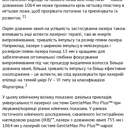
довжиною 1064 нм може проникати крізь нігтьову пластину в
нігтьове ложе, щоб прогрівати патогени та пригнічувати їх
11
розвиток.
Окрім довжини хвилі на успішність застосування лазера також
впливають інші аспекти лазерної терапії, такі як енергія
випромінювання, тривалість імпульсу та розмір плями лазера.
Наприклад, лазери з шириною імпульсу в мілісекундах і
розміром плями лазера понад 15 мм є кращими для
забезпечення оптимальної глибини фокусування
випромінювання під час процедур видалення волосся. Більша
довжина хвилі, більша тривалість імпульсу та більш ефективне
охолодження – це аспекти, які слід враховувати при лазерній
епіляції на темній шкірі IV – VI типу за класифікацією
2
Фіцпатріка.
У цьому клінічному віснику показано декілька прикладів
універсальності лазерної системи GentleMax Pro Plus™ при
лікуванні/корекції різних клінічних показань. У рамках
поточного клінічного дослідження, схваленого Інституційною
наглядовою радою (IRB)**, лазери з довжиною хвилі 755 нм і
1064 нм у лазерній системі GentleMax Pro Plus™ наразі