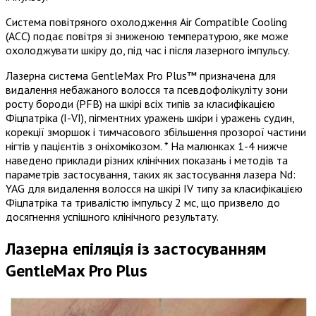
Система повітряного охолодження Air Compatible Cooling
(ACC) подає повітря зі зниженою температурою, яке може
охолоджувати шкіру до, під час і після лазерного імпульсу.
Лазерна система GentleMax Pro Plus™ призначена для
видалення небажаного волосся та псевдофолікуліту зони
росту бороди (PFB) на шкірі всіх типів за класифікацією
Фіцпатріка (I-VI), пігментних уражень шкіри і уражень судин,
корекції зморшок і тимчасового збільшення прозорої частини
нігтів у пацієнтів з оніхомікозом. * На малюнках 1-4 нижче
наведено приклади різних клінічних показань і методів та
параметрів застосування, таких як застосування лазера Nd:
YAG для видалення волосся на шкірі IV типу за класифікацією
Фіцпатріка та тривалістю імпульсу 2 мс, що призвело до
досягнення успішного клінічного результату.
Лазерна епіляція із застосуванням
GentleMax Pro Plus