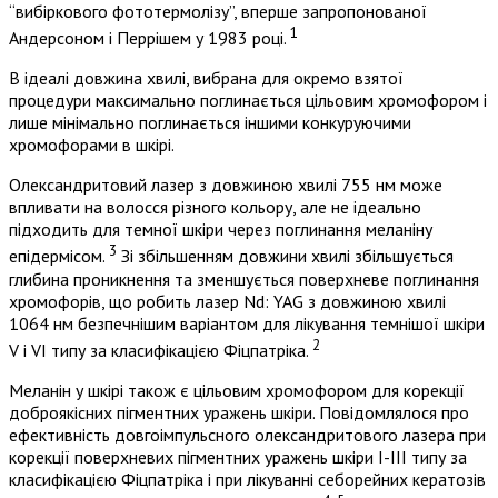
“вибіркового фототермолізу”, вперше запропонованої
1
Андерсоном і Перрішем у 1983 році.
В ідеалі довжина хвилі, вибрана для окремо взятої
процедури максимально поглинається цільовим хромофором і
лише мінімально поглинається іншими конкуруючими
хромофорами в шкірі.
Олександритовий лазер з довжиною хвилі 755 нм може
впливати на волосся різного кольору, але не ідеально
підходить для темної шкіри через поглинання меланіну
3
епідермісом.
Зі збільшенням довжини хвилі збільшується
глибина проникнення та зменшується поверхневе поглинання
хромофорів, що робить лазер Nd: YAG з довжиною хвилі
1064 нм безпечнішим варіантом для лікування темнішої шкіри
2
V і VI типу за класифікацією Фіцпатріка.
Меланін у шкірі також є цільовим хромофором для корекції
доброякісних пігментних уражень шкіри. Повідомлялося про
ефективність довгоімпульсного олександритового лазера при
корекції поверхневих пігментних уражень шкіри I-III типу за
класифікацією Фіцпатріка і при лікуванні себорейних кератозів