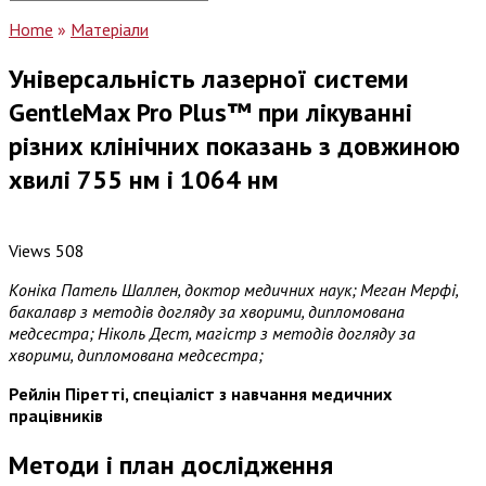
for:
Home
»
Матеріали
Універсальність лазерної системи
GentleMax Pro Plus™ при лікуванні
різних клінічних показань з довжиною
хвилі 755 нм і 1064 нм
Views
508
Коніка Патель Шаллен, доктор медичних наук; Меган Мерфі,
бакалавр з методів догляду за хворими, дипломована
медсестра; Ніколь Дест, магістр з методів догляду за
хворими, дипломована медсестра;
Рейлін Піретті, спеціаліст з навчання медичних
працівників
Методи і план дослідження