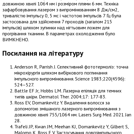
довжиною хвилі 1064 нм і розміром плями 6 мм. Техніка
зафарбовування лазером з випромінюванням 8 Дж/см2,
тривалістю імпульсу 0, 5 мс і частотою імпульсів 7 Гц була
застосована для здійснення 7 проходів (загалом 215
імпульсів) шляхом зупинки над нігтьовим ложем для
прогрівання тканини. В параметрах охолодження було
ВИМКНЕНО.
Посилання на літературу
Anderson R, Parrish J. Селективний фототермоліз: точна
мікрохірургія шляхом вибіркового поглинання
імпульсного випромінювання. Science 1983;220(4596):
524–527.
Battle EF Jr, Hobbs LM. Лазерна епіляція для темних
типів шкіри. Dermatol Ther. 2004;17: 177-83.
Ross EV, Domankevitz Y. Видалення волосся за
допомогою змішаного лазерного випромінювання з
довжиною хвилі 755/1064 нм. Lasers Surg Med. 2021 Jan
28.
Trafeli JP, Kwan JM, Meehan KJ, Domankevitz Y, Gilbert S,
Malomo K, Ross E V. Застосування довгоімпульсного